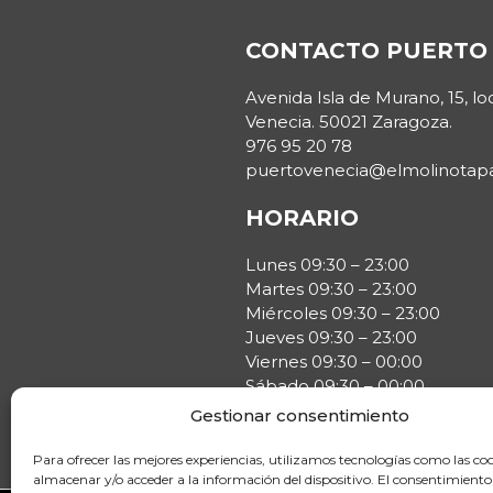
CONTACTO PUERTO 
Avenida Isla de Murano, 15, lo
Venecia. 50021 Zaragoza.
976 95 20 78
puertovenecia@elmolinotap
HORARIO
Lunes 09:30 – 23:00
Martes 09:30 – 23:00
Miércoles 09:30 – 23:00
Jueves 09:30 – 23:00
Viernes 09:30 – 00:00
Sábado 09:30 – 00:00
Domingo 10:00 – 23:00
Gestionar consentimiento
Para ofrecer las mejores experiencias, utilizamos tecnologías como las co
almacenar y/o acceder a la información del dispositivo. El consentimiento