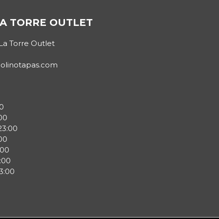
A TORRE OUTLET
La Torre Outlet
molinotapas.com
0
00
23:00
00
:00
:00
3:00