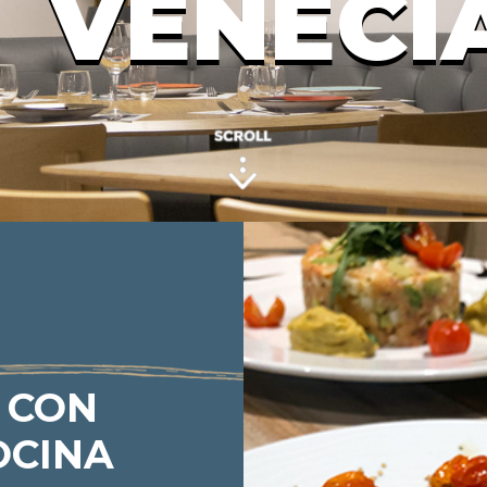
VENECI
 CON
OCINA