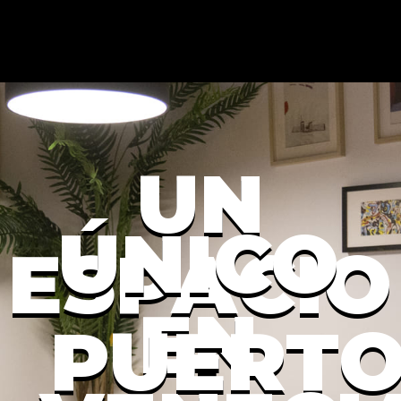
UN
ÚNICO
ESPACIO
EN
PUERT