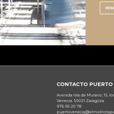
RES
Footer
CONTACTO PUERTO 
Avenida Isla de Murano, 15, lo
Venecia. 50021 Zaragoza.
976 95 20 78
puertovenecia@elmolinotap