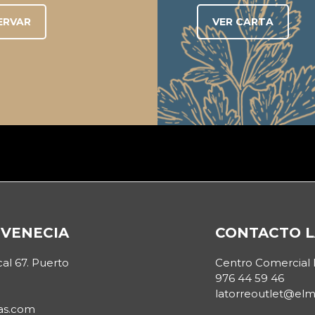
ERVAR
VER CARTA
VENECIA
CONTACTO L
cal 67. Puerto
Centro Comercial 
976 44 59 46
latorreoutlet@el
as.com