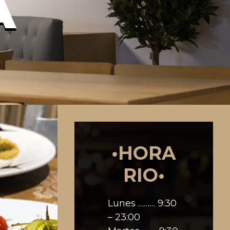
A
•HORA
RIO•
Lunes ……… 9:30
– 23:00