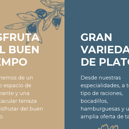
SFRUTA
GRAN
L BUEN
VARIED
EMPO
DE PLAT
nemos de un
Desde nuestras
o espacio de
especialidades, a 
urante y una
tipo de raciones,
acular terraza
bocadillos,
isfrutar del buen
hamburguesas y 
o.
amplia oferta de t