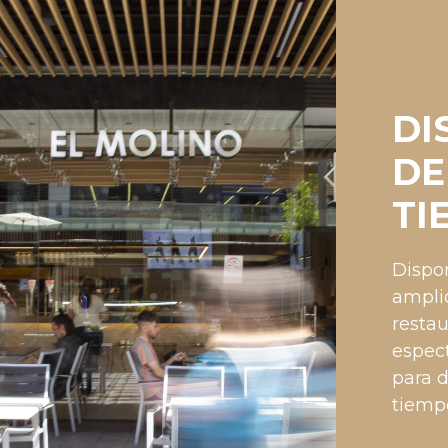
DI
DE
TI
Dispo
ampli
resta
espect
para d
tiemp