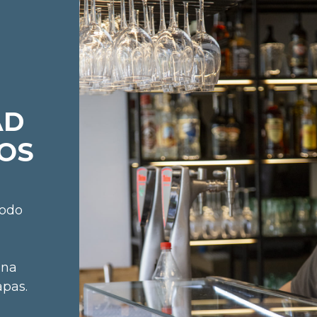
AD
OS
todo
una
apas.