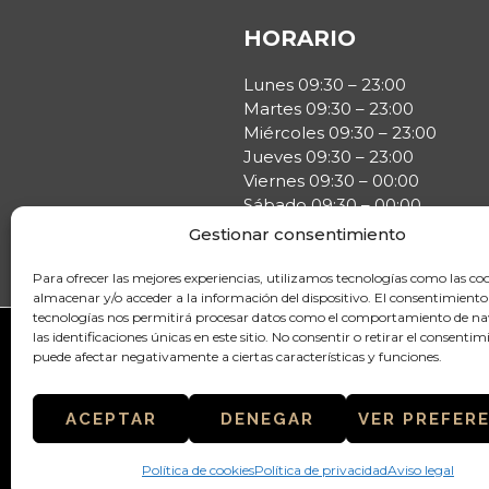
HORARIO
Lunes 09:30 – 23:00
Martes 09:30 – 23:00
Miércoles 09:30 – 23:00
Jueves 09:30 – 23:00
Viernes 09:30 – 00:00
Sábado 09:30 – 00:00
Domingo 10:00 – 23:00
Gestionar consentimiento
Para ofrecer las mejores experiencias, utilizamos tecnologías como las co
almacenar y/o acceder a la información del dispositivo. El consentimiento
tecnologías nos permitirá procesar datos como el comportamiento de n
las identificaciones únicas en este sitio. No consentir o retirar el consentim
puede afectar negativamente a ciertas características y funciones.
AVISO LE
ACEPTAR
DENEGAR
VER PREFER
Política de cookies
Política de privacidad
Aviso legal