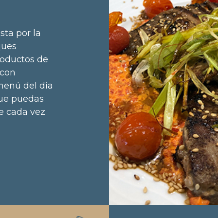
sta por la
ques
roductos de
 con
menú del día
que puedas
te cada vez